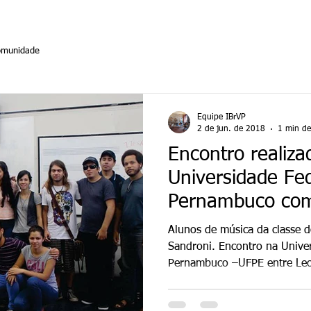
omunidade
Instituto Brasileiro de Violão
Equipe IBrVP
Percussivo
2 de jun. de 2018
1 min de 
Encontro realiza
Universidade Fe
Pernambuco com
Alunos de música da classe d
Sandroni. Encontro na Universidade Federal de
Pernambuco –UFPE entre Leo 